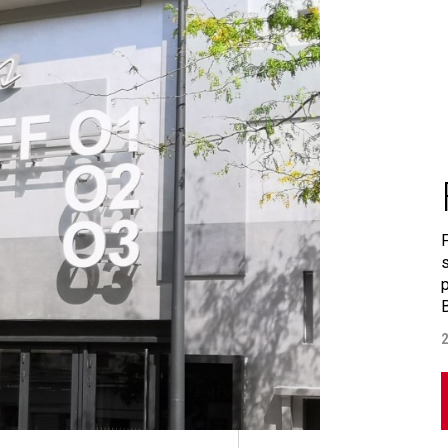
F
s
p
2