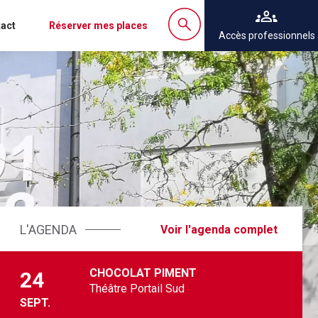
act
Réserver mes places
Accès professionnels
L'AGENDA
Voir l'agenda complet
CHOCOLAT PIMENT
24
Théâtre Portail Sud
SEPT.