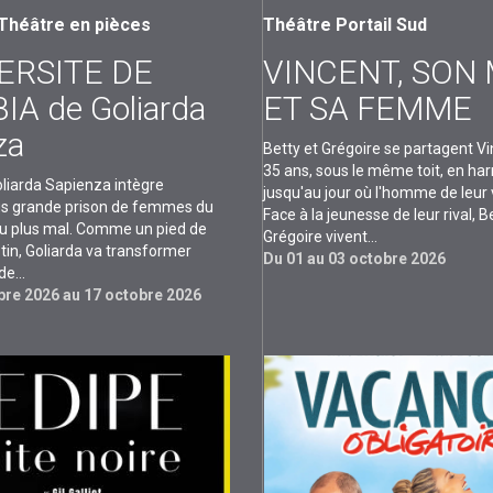
Théâtre en pièces
Théâtre Portail Sud
ERSITE DE
VINCENT, SON 
IA de Goliarda
ET SA FEMME
za
Betty et Grégoire se partagent V
35 ans, sous le même toit, en ha
liarda Sapienza intègre
jusqu'au jour où l'homme de leur 
lus grande prison de femmes du
Face à la jeunesse de leur rival, B
 au plus mal. Comme un pied de
Grégoire vivent...
tin, Goliarda va transformer
Du 01 au 03 octobre 2026
e...
re 2026 au 17 octobre 2026